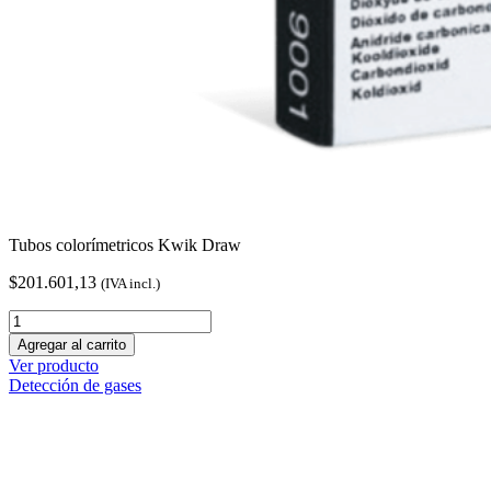
Tubos colorímetricos Kwik Draw
$
201.601,13
(IVA incl.)
Tubos
colorímetricos
Agregar al carrito
Kwik
Ver producto
Draw
Detección de gases
cantidad