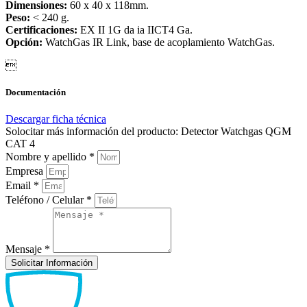
Dimensiones:
60 x 40 x 118mm.
Peso:
< 240 g.
Certificaciones:
EX II 1G da ia IICT4 Ga.
Opción:
WatchGas IR Link, base de acoplamiento WatchGas.

Documentación
Descargar ficha técnica
Solocitar más información del producto: Detector Watchgas QGM
CAT 4
Nombre y apellido *
Empresa
Email *
Teléfono / Celular *
Mensaje *
Solicitar Información