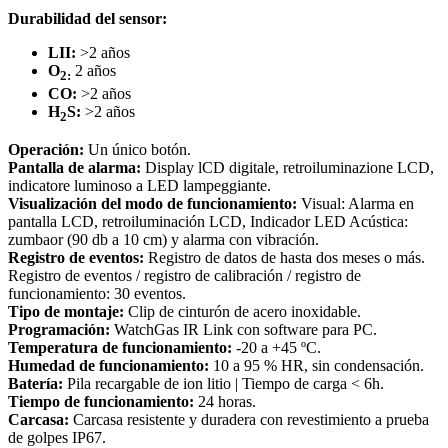
Durabilidad del sensor:
LII:
>2 años
O
2 años
2:
CO:
>2 años
H
S:
>2 años
2
Operación:
Un único botón.
Pantalla de alarma:
Display lCD digitale, retroiluminazione LCD,
indicatore luminoso a LED lampeggiante.
Visualización del modo de funcionamiento:
Visual: Alarma en
pantalla LCD, retroiluminación LCD, Indicador LED Acústica:
zumbaor (90 db a 10 cm) y alarma con vibración.
Registro de eventos:
Registro de datos de hasta dos meses o más.
Registro de eventos / registro de calibración / registro de
funcionamiento: 30 eventos.
Tipo de montaje:
Clip de cinturón de acero inoxidable.
Programación:
WatchGas IR Link con software para PC.
Temperatura de funcionamiento:
-20 a +45 ºC.
Humedad de funcionamiento:
10 a 95 % HR, sin condensación.
Batería:
Pila recargable de ion litio | Tiempo de carga < 6h.
Tiempo de funcionamiento:
24 horas.
Carcasa:
Carcasa resistente y duradera con revestimiento a prueba
de golpes IP67.