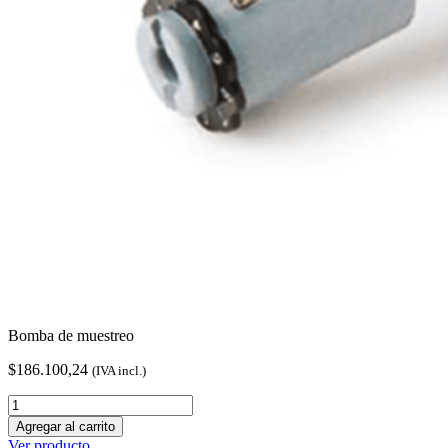
Bomba de muestreo
$
186.100,24
(IVA incl.)
Bomba
de
Agregar al carrito
muestreo
Ver producto