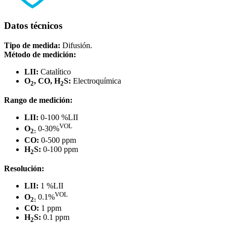
Datos técnicos
Tipo de medida:
Difusión.
Método de medición:
LII:
Catalítico
O
, CO, H
S:
Electroquímica
2
2
Rango de medición:
LII:
0-100 %LII
VOL
O
0-30%
2:
CO:
0-500 ppm
H
S:
0-100 ppm
2
Resolución:
LII:
1 %LII
VOL
O
0.1%
2:
CO:
1 ppm
H
S:
0.1 ppm
2