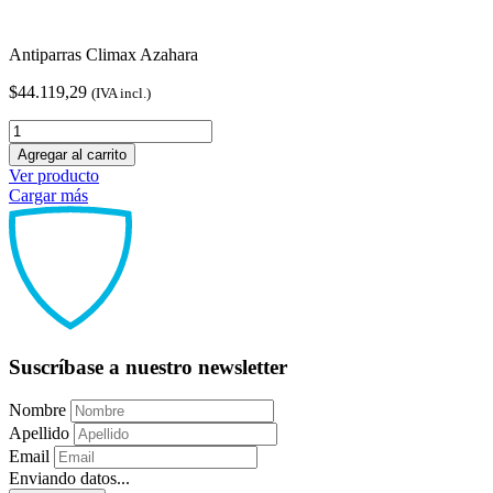
Antiparras Climax Azahara
$
44.119,29
(IVA incl.)
Antiparras
Climax
Agregar al carrito
Azahara
Ver producto
cantidad
Cargar más
Suscríbase a nuestro newsletter
Nombre
Apellido
Email
Enviando datos...